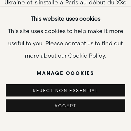
Ukraine et s'installe à Paris au début du XXe
siècle, où elle étudie l'art et s'est rapidement
This website uses cookies
intégrée aux cercles d'avant-garde de la
This site uses cookies to help make it more
ville. En 1910, elle épousa le peintre Robert
useful to you. Please contact us to find out
Delaunay, avec lequel elle développe un
more about our Cookie Policy.
langage abstrait novateur fondé sur des
MANAGE COOKIES
contrastes de couleurs vives et des formes
géométriques rythmées. Leur exploration
REJECT NON ESSENTIAL
commune de la couleur conduit à
ACCEPT
l'émergence de l'orphisme, un mouvement
étroitement lié à l'abstraction primitive.