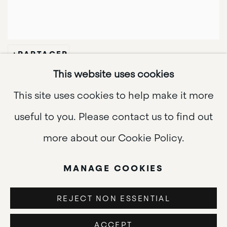
PARTAGER
This website uses cookies
" J'ai dénoué mon
This site uses cookies to help make it more
imagination au moyen
useful to you. Please contact us to find out
de formes anti-
more about our Cookie Policy.
géométriques dans
MANAGE COOKIES
l'espace."
REJECT NON ESSENTIAL
ACCEPT