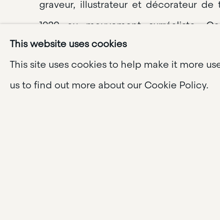
graveur, illustrateur et décorateur de 
1920 au mouvement surréaliste. C
This website uses cookies
automatiques, l'artiste s'intéresse a
This site uses cookies to help make it more us
métamorphoses et d'inventions my
us to find out more about our Cookie Policy.
Rebelle du Surréalisme", car il n'était p
les idées du groupe, il marquera à ja
siècle. Ses oeuvres montrent des c
avant la liberté de la main de l'artiste. 
Masson utilise la peinture comme une
permet d'exprimer ses idées, et les ima
son subconscient.