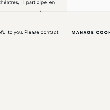
théâtres, il participe en
onnu pour ses dessins
vant tout aux notions de
eful to you. Please contact
MANAGE COOK
thiques. Surnommé "le
as toujours d'accord avec
mais la peinture du XXe
PARTAGER
ompositions mettant en
Bien plus qu'un art, André
 forme de thérapie qui
ges tout droit sorties de