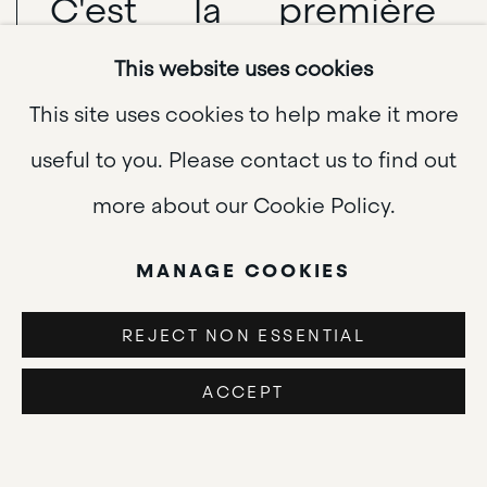
C'est la première
vibration qui se
This website uses cookies
transmet en grand
This site uses cookies to help make it more
mystère tout au long
useful to you. Please contact us to find out
du fil d'Ariane par les
more about our Cookie Policy.
antennes des racines,
MANAGE COOKIES
les cils de l'eau, les
REJECT NON ESSENTIAL
timbres de plus en
ACCEPT
plus clairs des métaux
répondant aux