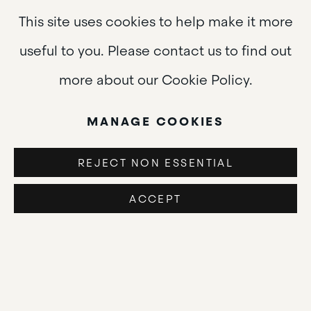
This site uses cookies to help make it more
La vie de Leonora Carrington est aussi
useful to you. Please contact us to find out
fascinante que son œuvre. Peintre,
more about our Cookie Policy.
sculptrice et écrivaine, intéressée par la
magie, le folklore et l’occultisme, Carrington
MANAGE COOKIES
était en avance sur son temps, brisant non
REJECT NON ESSENTIAL
seulement les règles sociales imposées à
ACCEPT
une femme de la première moitié du XXe
siècle, mais défiant aussi les grandes figures
du Surréalisme par ses opinions tranchées,
son talent infini et son esprit inébranlable.