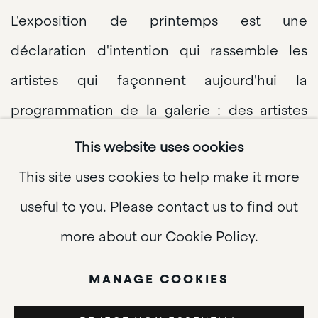
L'exposition de printemps est une
déclaration d'intention qui rassemble les
artistes qui façonnent aujourd'hui la
programmation de la galerie : des artistes
qui ont choisi la divergence comme forme
This website uses cookies
de vérité.
This site uses cookies to help make it more
useful to you. Please contact us to find out
Au cœur de cet ensemble, deux œuvres de
more about our Cookie Policy.
Pegeen Guggenheim, prêtées par la famille
MANAGE COOKIES
pour l’occasion, donnent le ton de